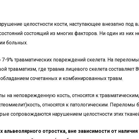
ушение целостности кости, наступающее внезапно под вли
стояний состоящий из многих факторов. Ни один из них н
ии больных.
о 7-9% травматических повреждений скелета. На переломы
вой травматизм, где травма лицевого скелета составляет
еобладанием сочетанных и комбинированных травм.
ы на неповрежденную кость, относятся к травматическим,
стеомиелит)кость, относятся к патологическим. Переломы
орые сопровождаются нарушением целостности этих ткане
альвеолярного отростка, вне зависимости от наличия 