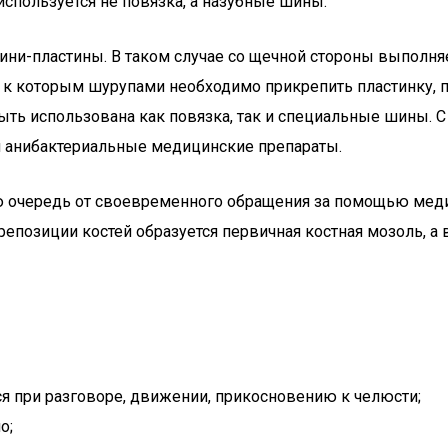
спользуется не повязка, а назубные шины.
и-пластины. В таком случае со щечной стороны выполняет
 к которым шурупами необходимо прикрепить пластинку, п
ть использована как повязка, так и специальные шины.
я анибактериальные медицинские препараты.
 очередь от своевременного обращения за помощью медиц
позиции костей образуется первичная костная мозоль, а в
ся при разговоре, движении, прикосновению к челюсти;
о;