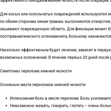
эффективного обездвиживания челюсти после операции, и
Для косых или оскольчатых повреждений используются мин
по обеим сторонам линии травмы выполняются отверстия,
зашивают поврежденную область. Для фиксации может бы
посттравматического остеомиелита, больному назначаютс
Насколько эффективным будет лечение, зависит в первую
возможных осложнений. В течение первых 20 дней после ре
Симптомы перелома нижней челюсти
Основные места переломов нижней челюсти
Интенсивная боль в месте перелома. Боль усиливает
Невозможно жевать, говорить, глотать – очень больн