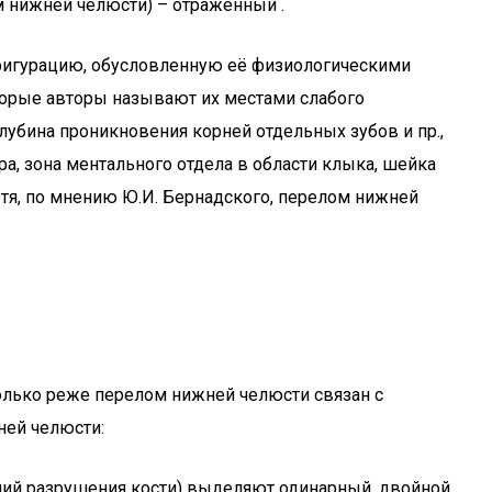
м нижней челюсти) – отраженный .
фигурацию, обусловленную её физиологическими
торые авторы называют их местами слабого
убина проникновения корней отдельных зубов и пр.,
ра, зона ментального отдела в области клыка, шейка
тя, по мнению Ю.И. Бернадского, перелом нижней
колько реже перелом нижней челюсти связан с
ней челюсти:
иний разрушения кости) выделяют одинарный, двойной,