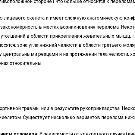
тивоположной стороне ( что больше относится к перелома
ю лицевого скелета и имеет сложную анатомическую кон
 закономерность в местах возникновения перелома. Неко
 утолщений в области прикрепления жевательных мышц, гл
осятся: зона угла нижней челюсти в области третьего моля
центральными резцами и на протяжении тела челюсти, хо
онах относительны.
портивной травмы или в результате рукоприкладства. Нес
омиелитом. Существует несколько вариантов перелома ниж
нием отломков.
В зависимости от конкретного случая (л