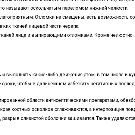
 это называют оскольчатым переломом нижней челюсти;
благоприятным. Отломки не смещены, есть возможность со
ких тканей лицевой части черепа;
тканей лица и выпирающими отломками. Кроме челюстно-л
ь и выполнять какие-либо движения ртом, в том числе и 
е сроки, чтобы в дальнейшем избежать негативных послед
ированной области антисептическими препаратами, обезбо
м края костных осколков сглаживаются, а интерпозиция п
разрыв слизистой оболочки зашивается. Также удаляются