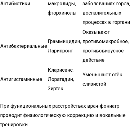
Антибиотики
макролиды,
заболеваниях горла,
фторхинолы
воспалительных
процессах в гортани
Оказывают
Граммицидин,
противомикробное,
Антибактериальные
Ларипронт
противовирусное
действие
Кларисенс,
Уменьшают отёк
Антигистаминные
Лоратадин,
слизистой
Зиртек
При функциональных расстройствах врач-фониатр
проводит физиологическую коррекцию и вокальные
тренировки.