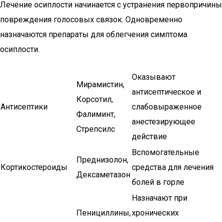
Лечение осиплости начинается с устранения первопричины
повреждения голосовых связок. Одновременно
назначаются препараты для облегчения симптома
осиплости.
Оказывают
Мирамистин,
антисептическое и
Корсотил,
Антисептики
слабовыраженное
Фалиминт,
анестезирующее
Стрепсилс
действие
Вспомогательные
Преднизолон,
Кортикостероиды
средства для лечения
Дексаметазон
болей в горле
Назначают при
Пенициллины,
хронических