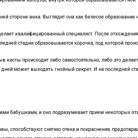
ей стороне века. Выглядит она как белесое образование 
делает квалифицированный специалист. После отхождения 
следней стадии образовывается корочка, под которой про
ыв кисты происходит либо самостоятельно, либо это дела
о дней может выходить гнойный секрет. И на последней ст
и бабушками, и оно подразумевает прием некоторых отва
равы, способствуют снятию отека и покраснения, предотвр