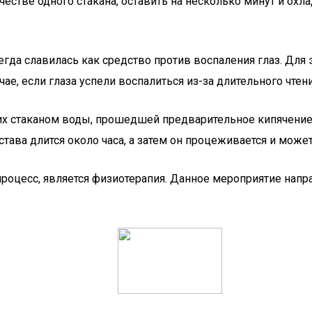
честве одного стакана, оставить на несколько минут и ох
гда славилась как средство против воспаления глаз. Для
чае, если глаза успели воспалиться из-за длительного чте
х стаканом воды, прошедшей предварительное кипячение. Гр
става длится около часа, а затем он процеживается и може
оцесс, является физиотерапия. Данное мероприятие направ