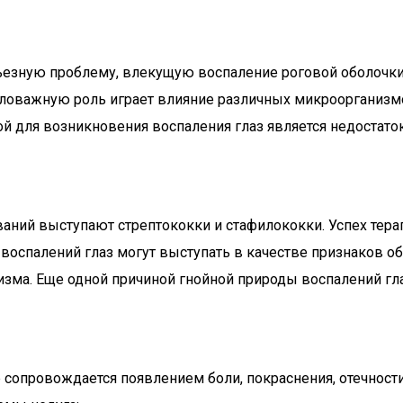
ерьезную проблему, влекущую воспаление роговой оболочк
оважную роль играет влияние различных микроорганизмов 
й для возникновения воспаления глаз является недостат
ваний выступают стрептококки и стафилококки. Успех тера
воспалений глаз могут выступать в качестве признаков о
изма. Еще одной причиной гнойной природы воспалений гл
 сопровождается появлением боли, покраснения, отечности