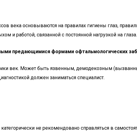
ов века основываются на правилах гигиены глаз, правиль
м и работой, связанной с постоянной нагрузкой на глаза.
ными предающимися формами офтальмологических забол
омки век. Может быть язвенным, демодекозным (вызванны
иагностикой должен заниматься специалист.
и категорически не рекомендовано справляться в самостоя