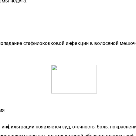
рмы недуга:
а попадание стафилококковой инфекции в волосяной мешо
ия
 инфильтрации появляется зуд, отечность, боль, покрасне
рованием капсулы, внутри которой образовывается гной.