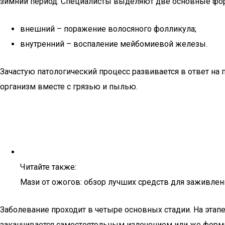
зимний период. Специалисты выделяют две основные фо
внешний – поражение волосяного фолликула;
внутренний – воспаление мейбомиевой железы.
Зачастую патологический процесс развивается в ответ н
организм вместе с грязью и пылью.
Читайте также:
Мази от ожогов: обзор лучших средств для заживлен
Заболевание проходит в четыре основных стадии. На этапе
заканчивается самостоятельным излечением или же форми