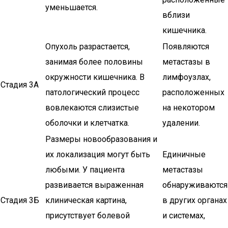
уменьшается.
вблизи
кишечника.
Опухоль разрастается,
Появляются
занимая более половины
метастазы в
окружности кишечника. В
лимфоузлах,
Стадия 3А
патологический процесс
расположенных
вовлекаются слизистые
на некотором
оболочки и клетчатка.
удалении.
Размеры новообразования и
их локализация могут быть
Единичные
любыми. У пациента
метастазы
развивается выраженная
обнаруживаются
Стадия 3Б
клиническая картина,
в других органах
присутствует болевой
и системах,