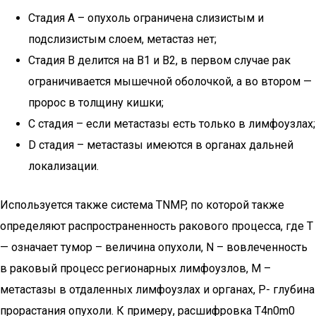
Стадия А – опухоль ограничена слизистым и
подслизистым слоем, метастаз нет;
Стадия В делится на В1 и В2, в первом случае рак
ограничивается мышечной оболочкой, а во втором —
пророс в толщину кишки;
С стадия – если метастазы есть только в лимфоузлах;
D стадия – метастазы имеются в органах дальней
локализации.
Используется также система TNMP, по которой также
определяют распространенность ракового процесса, где T
— означает тумор – величина опухоли, N – вовлеченность
в раковый процесс регионарных лимфоузлов, M –
метастазы в отдаленных лимфоузлах и органах, P- глубина
прорастания опухоли. К примеру, расшифровка Т4n0m0