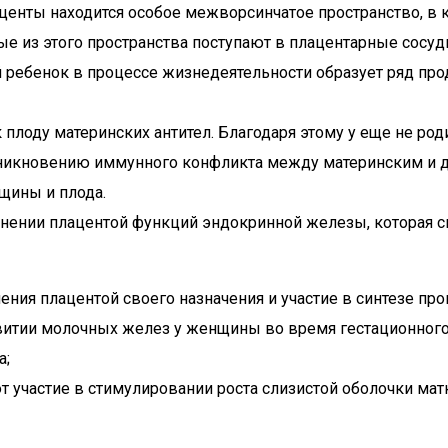
центы находится особое межворсинчатое пространство, в к
е из этого пространства поступают в плацентарные сосуд
 ребенок в процессе жизнедеятельности образует ряд про
к плоду материнских антител. Благодаря этому у еще не р
озникновению иммунного конфликта между материнским и д
щины и плода.
нении плацентой функций эндокринной железы, которая с
ения плацентой своего назначения и участие в синтезе пр
витии молочных желез у женщины во время гестационного
а;
т участие в стимулировании роста слизистой оболочки ма