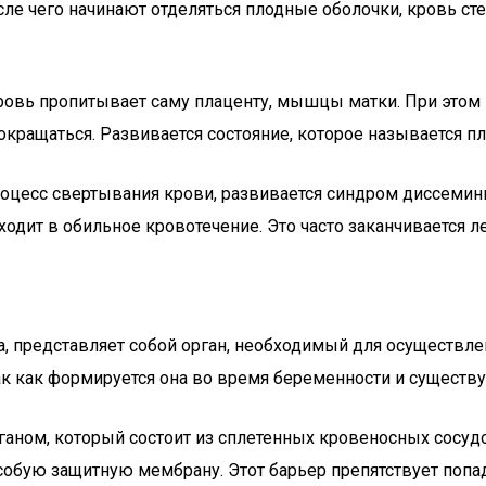
сле чего начинают отделяться плодные оболочки, кровь ст
е кровь пропитывает саму плаценту, мышцы матки. При это
сокращаться. Развивается состояние, которое называется 
оцесс свертывания крови, развивается синдром диссемин
дит в обильное кровотечение. Это часто заканчивается ле
ка, представляет собой орган, необходимый для осуществ
ак как формируется она во время беременности и существу
аном, который состоит из сплетенных кровеносных сосудо
собую защитную мембрану. Этот барьер препятствует поп