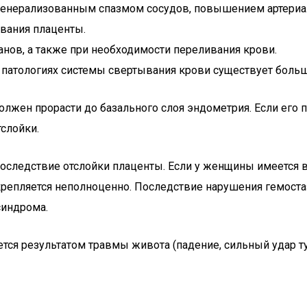
я генерализованным спазмом сосудов, повышением артериа
вания плаценты.
анов, а также при необходимости переливания крови.
 патологиях системы свертывания крови существует больш
жен прорасти до базального слоя эндометрия. Если его п
слойки.
последствие отслойки плаценты. Если у женщины имеется 
крепляется неполноценно. Последствие нарушения гемоста
синдрома.
ется результатом травмы живота (падение, сильный удар 