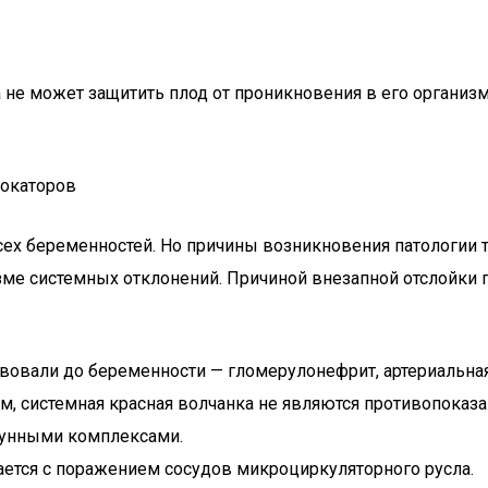
та не может защитить плод от проникновения в его организ
вокаторов
сех беременностей. Но причины возникновения патологии т
зме системных отклонений. Причиной внезапной отслойки
твовали до беременности — гломерулонефрит, артериальная
 системная красная волчанка не являются противопоказа
унными комплексами.
ается с поражением сосудов микроциркуляторного русла.