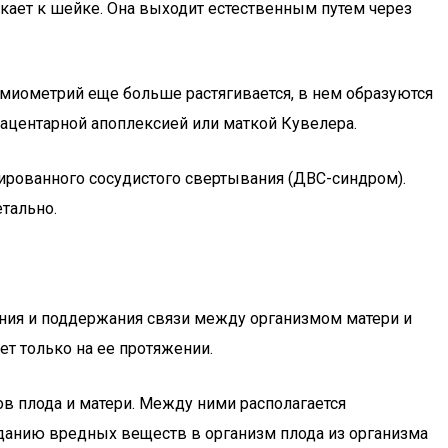
екает к шейке. Она выходит естественным путем через
м миометрий еще больше растягивается, в нем образуются
плацентарной апоплексией или маткой Кувелера.
ированного сосудистого свертывания (ДВС-синдром).
тально.
ления и поддержания связи между организмом матери и
ет только на ее протяжении.
в плода и матери. Между ними располагается
аданию вредных веществ в организм плода из организма