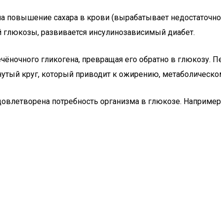
а повышение сахара в крови (вырабатывает недостаточное
й глюкозы, развивается инсулинозависимый диабет.
ёночного гликогена, превращая его обратно в глюкозу. Пе
утый круг, который приводит к ожирению, метаболическом
удовлетворена потребность организма в глюкозе. Например