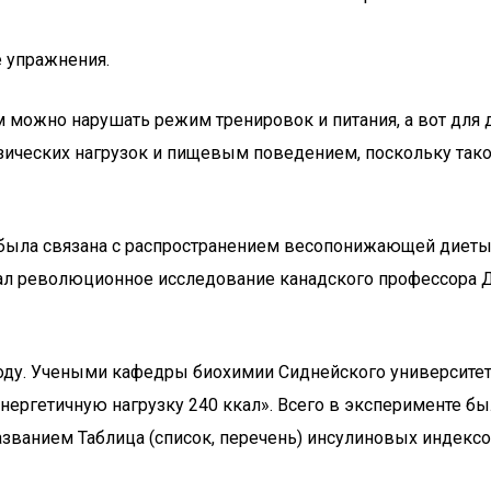
 упражнения.
 можно нарушать режим тренировок и питания, а вот для
ических нагрузок и пищевым поведением, поскольку тако
, была связана с распространением весопонижающей диет
вал революционное исследование канадского профессора 
9 году. Учеными кафедры биохимии Сиднейского университ
ергетичную нагрузку 240 ккал». Всего в эксперименте был
названием Таблица (список, перечень) инсулиновых индексо