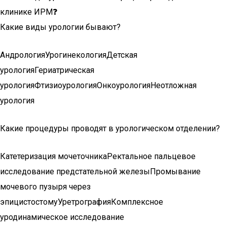
клинике ИРМ❓
Какие виды урологии бывают?
АндрологияУрогинекологияДетская
урологияГериатрическая
урологияФтизиоурологияОнкоурологияНеотложная
урология
Какие процедуры проводят в урологическом отделении?
Катетеризация мочеточникаРектальное пальцевое
исследование предстательной железыПромывание
мочевого пузыря через
эпицистостомуУретрографияКомплексное
уродинамическое исследование