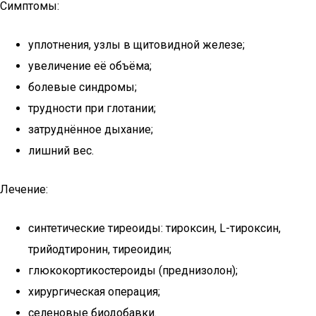
Симптомы:
уплотнения, узлы в щитовидной железе;
увеличение её объёма;
болевые синдромы;
трудности при глотании;
затруднённое дыхание;
лишний вес.
Лечение:
синтетические тиреоиды: тироксин, L-тироксин,
трийодтиронин, тиреоидин;
глюкокортикостероиды (преднизолон);
хирургическая операция;
селеновые биодобавки.