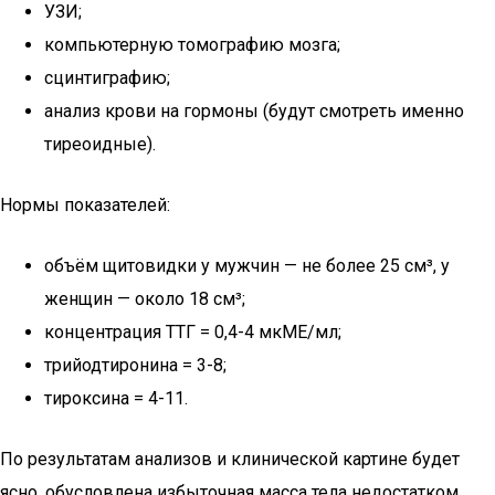
УЗИ;
компьютерную томографию мозга;
сцинтиграфию;
анализ крови на гормоны (будут смотреть именно
тиреоидные).
Нормы показателей:
объём щитовидки у мужчин — не более 25 см³, у
женщин — около 18 см³;
концентрация ТТГ = 0,4-4 мкМЕ/мл;
трийодтиронина = 3-8;
тироксина = 4-11.
По результатам анализов и клинической картине будет
ясно, обусловлена избыточная масса тела недостатком