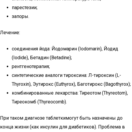
парестезии;
запоры.
Лечение:
соединения йода: Йодомарин (Iodomarin), Йодид
(Iodide), Бетадин (Betadine);
рентгенотерапия;
синтетические аналоги тироксина: Л-тироксин (L-
Thyroxin), Эутирокс (Euthyrox), Баготирокс (Bagothyrox);
комбинированные лекарства: Тиреотом (Thyreotom),
Тиреокомб (Thyreocomb).
При таком диагнозе таблеткимогут быть назначены до
конца жизни (как инсулин для диабетиков). Проблема в