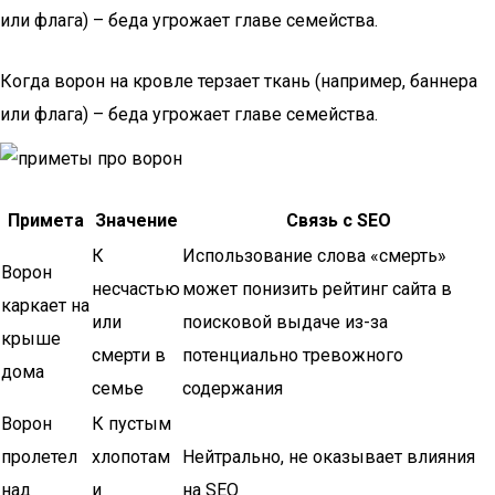
или флага) – беда угрожает главе семейства.
Когда ворон на кровле терзает ткань (например, баннера
или флага) – беда угрожает главе семейства.
Примета
Значение
Связь с SEO
К
Использование слова «смерть»
Ворон
несчастью
может понизить рейтинг сайта в
каркает на
или
поисковой выдаче из-за
крыше
смерти в
потенциально тревожного
дома
семье
содержания
Ворон
К пустым
пролетел
хлопотам
Нейтрально, не оказывает влияния
над
и
на SEO