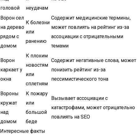
головой
неудачам
Ворон сел
Содержит медицинские термины,
К болезни
на дерево
может повлиять на рейтинг из-за
или
рядом с
ассоциации с отрицательными
ранению
домом
темами
К плохим
Ворон
Содержит негативные слова, может
новостям
каркает у
понизить рейтинг из-за
или
окна
пессимистического тона
сплетням
Вороны
К пожару
Вызывает ассоциации с
кружат
или
катастрофами, может отрицательно
над
большой
повлиять на SEO
домом
беде
Интересные факты