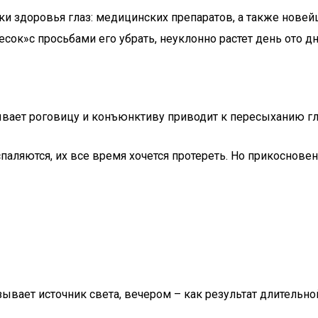
ки здоровья глаз: медицинских препаратов, а также новей
есок»с просьбами его убрать, неуклонно растет день ото дн
ает роговицу и конъюнктиву приводит к пересыханию глаз.
аляются, их все время хочется протереть. Но прикосновен
вает источник света, вечером – как результат длительной