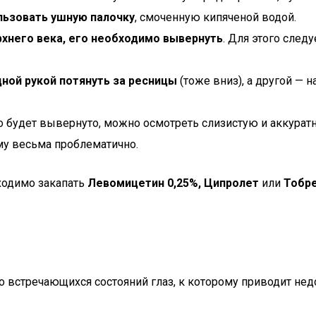
льзовать ушную палочку
, смоченную кипяченой водой.
хнего века, его необходимо вывернуть
. Для этого след
дной рукой потянуть за ресницы
(тоже вниз), а другой — 
 будет вывернуто, можно осмотреть слизистую и аккуратн
ому весьма проблематично.
бходимо закапать
Левомицетин 0,25%, Ципролет
или
Тобр
то встречающихся состояний глаз, к которому приводит н