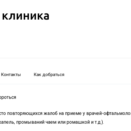
 клиника
Контакты
Как добраться
ороться
асто повторяющихся жалоб на приеме у врачей-офтальмоло
пель, промываний чаем или ромашкой и т.д.).