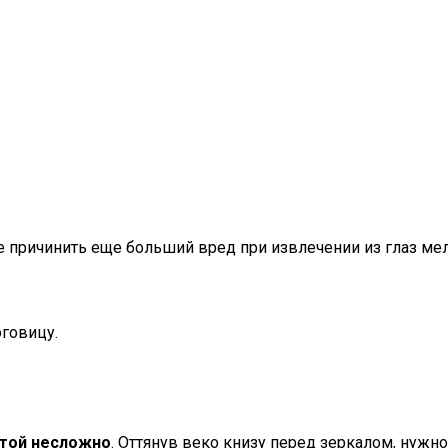
 причинить еще больший вред при извлечении из глаз мелк
говицу.
стой несложно
. Оттянув веко книзу перед зеркалом, нуж