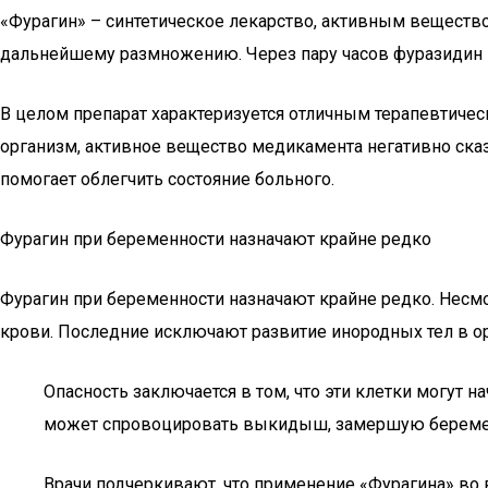
«Фурагин» – синтетическое лекарство, активным вещество
дальнейшему размножению. Через пару часов фуразидин к
В целом препарат характеризуется отличным терапевтичес
организм, активное вещество медикамента негативно ска
помогает облегчить состояние больного.
Фурагин при беременности назначают крайне редко
Фурагин при беременности назначают крайне редко. Несмо
крови. Последние исключают развитие инородных тел в ор
Опасность заключается в том, что эти клетки могут 
может спровоцировать выкидыш, замершую беременн
Врачи подчеркивают, что применение «Фурагина» во 