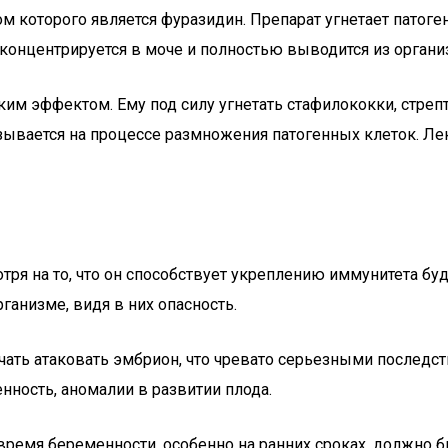
м которого является фуразидин. Препарат угнетает патоге
онцентрируется в моче и полностью выводится из органи
ким эффектом. Ему под силу угнетать стафилококки, стре
зывается на процессе размножения патогенных клеток. Ле
тря на то, что он способствует укреплению иммунитета бу
ганизме, видя в них опасность.
начать атаковать эмбрион, что чревато серьезными послед
ость, аномалии в развитии плода.
время беременности, особенно на ранних сроках, должно б