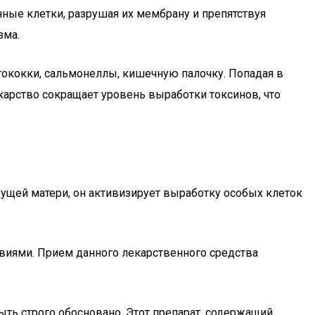
нные клетки, разрушая их мембрану и препятствуя
зма.
птококки, сальмонеллы, кишечную палочку. Попадая в
карство сокращает уровень выработки токсинов, что
дущей матери, он активизирует выработку особых клеток
ствиями. Прием данного лекарственного средства
ыть строго обосновано. Этот препарат, содержащий