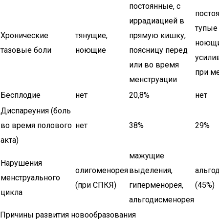
постоянные, с
посто
иррадиацией в
тупые
Хронические
тянущие,
прямую кишку,
ноющи
тазовые боли
ноющие
поясницу перед
усили
или во время
при м
менструации
Бесплодие
нет
20,8%
нет
Диспареуния (боль
во время полового
нет
38%
29%
акта)
мажущие
Нарушения
олигоменорея
выделения,
альго
менструального
(при СПКЯ)
гиперменорея,
(45%)
цикла
альгодисменорея
Причины развития новообразования