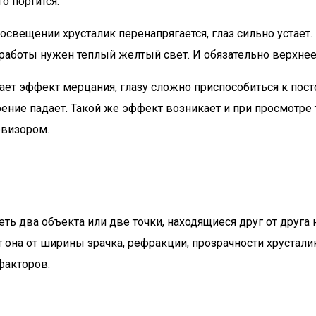
о портится.
свещении хрусталик перенапрягается, глаз сильно устает.
я работы нужен теплый желтый свет. И обязательно верхн
ает эффект мерцания, глазу сложно приспособиться к пост
рение падает. Такой же эффект возникает и при просмотр
евизором.
еть два объекта или две точки, находящиеся друг от друга
 она от ширины зрачка, рефракции, прозрачности хрусталик
 факторов.