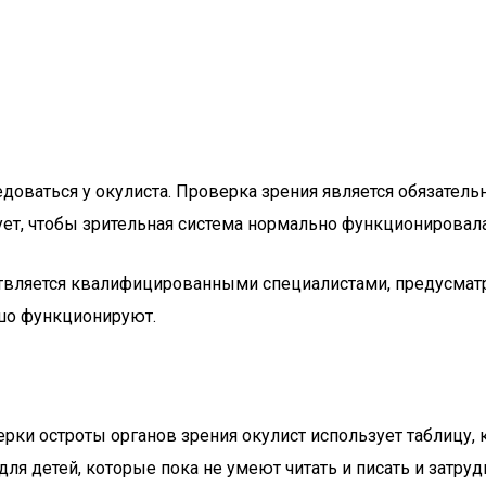
едоваться у окулиста. Проверка зрения является обязате
ует, чтобы зрительная система нормально функционировала
ествляется квалифицированными специалистами, предусмат
ошо функционируют.
верки остроты органов зрения окулист использует таблицу,
для детей, которые пока не умеют читать и писать и затру