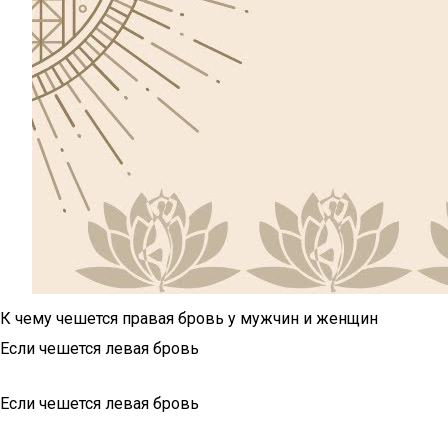
К чему чешется правая бровь у мужчин и женщин
Если чешется левая бровь
Если чешется левая бровь