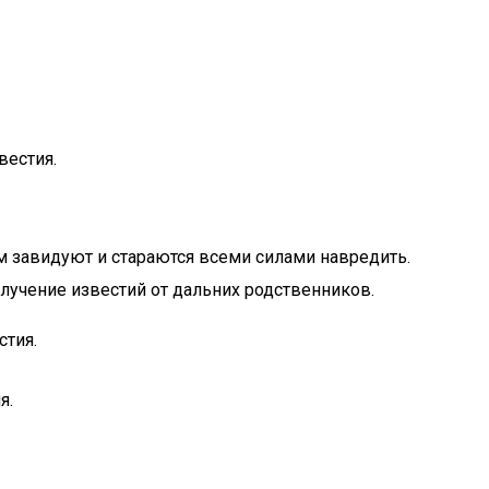
вестия.
ам завидуют и стараются всеми силами навредить.
олучение известий от дальних родственников.
стия.
я.