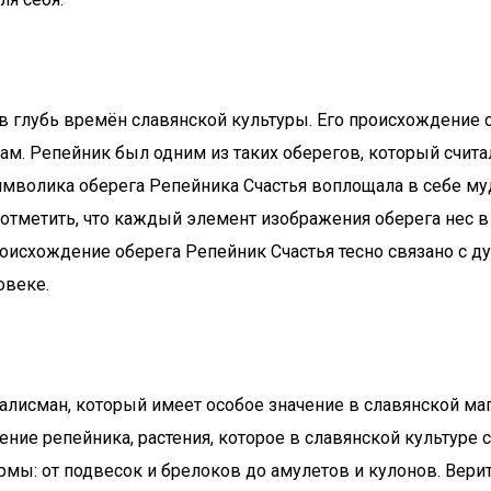
в глубь времён славянской культуры. Его происхождение 
ам. Репейник был одним из таких оберегов, который счи
Символика оберега Репейника Счастья воплощала в себе муд
тметить, что каждый элемент изображения оберега нес в
оисхождение оберега Репейник Счастья тесно связано с ду
овеке.
алисман, который имеет особое значение в славянской маг
ение репейника, растения, которое в славянской культуре
: от подвесок и брелоков до амулетов и кулонов. Верится