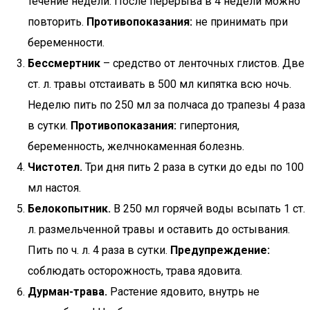
течение недели. После перерыва в 4 недели можно
повторить.
Противопоказания:
не принимать при
беременности.
Бессмертник
– средство от ленточных глистов. Две
ст. л. травы отстаивать в 500 мл кипятка всю ночь.
Неделю пить по 250 мл за полчаса до трапезы 4 раза
в сутки.
Противопоказания:
гипертония,
беременность, желчнокаменная болезнь.
Чистотел.
Три дня пить 2 раза в сутки до еды по 100
мл настоя.
Белокопытник.
В 250 мл горячей воды всыпать 1 ст.
л. размельченной травы и оставить до остывания.
Пить по ч. л. 4 раза в сутки.
Предупреждение:
соблюдать осторожность, трава ядовита.
Дурман-трава.
Растение ядовито, внутрь не