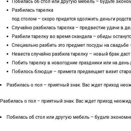
Побилась об стол или другую мебель – будьте экон
Разбилась тарелка
под столом – скоро придется одолжить деньги родств
Случайно разбилась тарелка – предвестие удачи в де
Разбили тарелку во время скандала – обиды остану
Специально разбить это предмет посуды на свадьбе 
Невеста случайно разбила тарелку – новый брак дас
Побить тарелку в новогодние праздники или на день
Побилось блюдце – примета предвещает визит старог
Разбилась о пол – приятный знак. Вас ждет приход нео
Разбилась о пол – приятный знак. Вас ждет приход неожид
Побилась об стол или другую мебель – будьте эконом