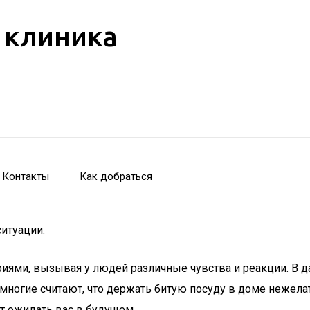
 клиника
Контакты
Как добраться
итуации.
риями, вызывая у людей различные чувства и реакции. В д
му многие считают, что держать битую посуду в доме нежела
т ожидать вас в будущем.