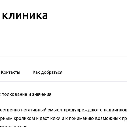
 клиника
Контакты
Как добраться
 толкование и значения
щественно негативный смысл, предупреждают о надвигающ
 черным кроликом и даст ключи к пониманию возможных п
имвол во сне.