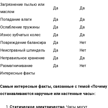
Загрязнение пылью или
Да
Да
маслом
Попадание влаги
Да
Да
Ослабление пружины
Да
Да
Износ зубчатых колес
Да
Да
Повреждение балансира
Да
Нет
Неисправный шпиндель
Да
Нет
Неправильное хранение
Да
Да
Размагничивание
Да
Нет
Интересные факты
Самые интересные факты, связанные с темой «Почему
останавливаются наручные или настенные часы»:
Статическое электричество
. Часы могут