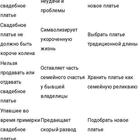
неудачи и
свадебное
новое платье
проблемы
платье
Свадебное
Символизирует
платье не
Выбрать платье
укороченную
должно быть
традиционной длины
жизнь
короче колена
Нельзя
Оставляет часть
продавать или
семейного счастья
Хранить платье как
отдавать
у бывшей
семейную реликвию
свадебное
владелицы
платье
Упавшее во
время примерки
Предвещает
Подобрать новое
свадебное
скорый развод
платье
платье