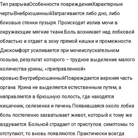
Тип разрываОсобенности поврежденияХарактерные
чертыВнебрюшинныйЗатрагивается либо дно, либо
боковые стенки пузыря. Происходит излив мочи в
окружающие мягкие ткани.Боль возникает над лобковой
областью и отдает в зону прямой кишки и промежности.
Дискомфорт усиливается при мочеиспускательном
позыве, результат которого – трудное выделение малого
количества урины, «приправленной»
кровью.ВнутрибрюшинныйПовреждается верхняя часть
органа. Урина не выделяется естественным путем, а
направляется в брюшную полость, где находятся
кишечник, селезенка и печень.Появившаяся около лобка
боль постепенно захватывает живот, который к тому же
вздувается. Больной страдает от приступов: симптомы то
отступают, то вновь появляются. Практически всегда