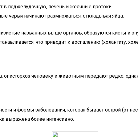
т в поджелудочную, печень и желчные протоки.
лые черви начинают размножаться, откладывая яйца.
слизистые названных выше органов, образуются кисты и оп
танавливается, что приводит к воспалению (холангиту, хол
а, описторхоз человеку и животным передают редко, одна
ости и формы заболевания, которая бывает острой (от нес
ика выражена более интенсивно.