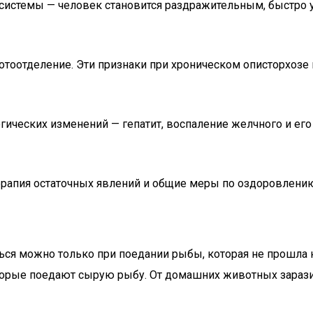
системы — человек становится раздражительным, быстро ус
потоотделение. Эти признаки при хроническом описторхоз
ческих изменений — гепатит, воспаление желчного и его п
терапия остаточных явлений и общие меры по оздоровлени
иться можно только при поедании рыбы, которая не прошл
торые поедают сырую рыбу. От домашних животных зарази