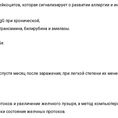
коцитов, которая сигнализирует о развитии аллергии и ин
gG при хронической;
рансамина, билирубина и амилазы.
я:
пустя месяц после заражения, при легкой степени их менее
оков и увеличение желчного пузыря, а метод компьютер
нки состояния желчных протоков.