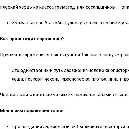
плоский червь из класса трематод, или сосальщиков, — опист
Изначально он был обнаружен у кошек, а позже и у ч
Как происходит заражение?
Причиной заражения является употребление в пищу сырой,
Это единственный путь заражения человека опистор
лещи, пескари, чехонь, красноперка, плотва, линь и д
Человек или животные являются окончательными хозяевам
Механизм заражения таков:
При поедании зараженной рыбы личинки описторха 