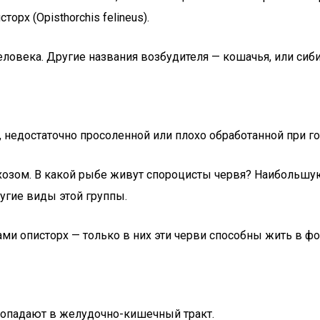
орх (Opisthorchis felineus).
еловека. Другие названия возбудителя — кошачья, или сиби
 недостаточно просоленной или плохо обработанной при го
хозом. В какой рыбе живут спороцисты червя? Наибольшу
ругие виды этой группы.
и описторх — только в них эти черви способны жить в фо
попадают в желудочно-кишечный тракт.