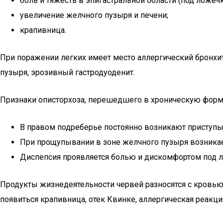
боль и тяжесть в эпигастральной области (под ложечк
увеличение желчного пузыря и печени;
крапивница.
При поражении легких имеет место аллергический бронхи
пузыря, эрозивный гастродуоденит.
Признаки описторхоза, перешедшего в хроническую форму, 
В правом подреберье постоянно возникают приступы 
При прощупывании в зоне желчного пузыря возникае
Диспепсия проявляется болью и дискомфортом под л
Продукты жизнедеятельности червей разносятся с кровью 
появиться крапивница, отек Квинке, аллергическая реакци