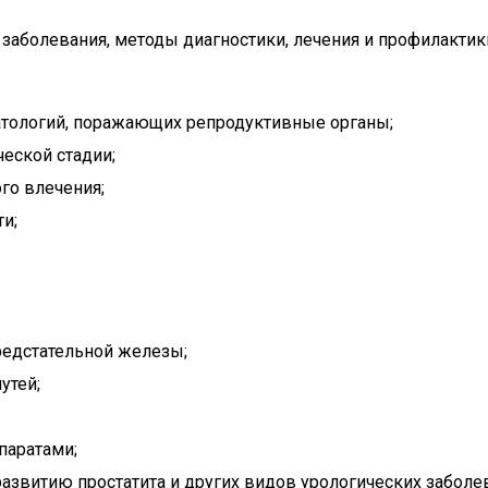
 заболевания, методы диагностики, лечения и профилактик
атологий, поражающих репродуктивные органы;
еской стадии;
го влечения;
и;
редстательной железы;
утей;
паратами;
витию простатита и других видов урологических заболе