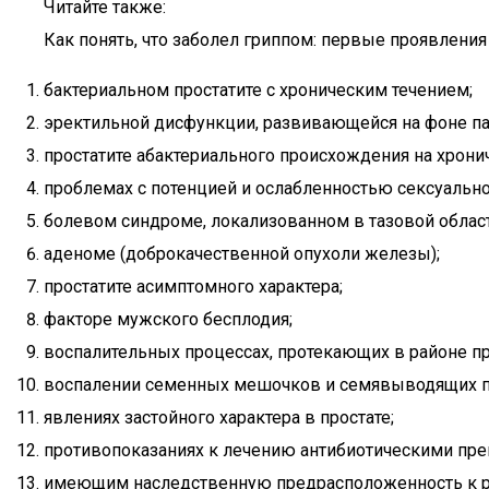
Читайте также:
Как понять, что заболел гриппом: первые проявления
бактериальном простатите с хроническим течением;
эректильной дисфункции, развивающейся на фоне п
простатите абактериального происхождения на хронич
проблемах с потенцией и ослабленностью сексуально
болевом синдроме, локализованном в тазовой област
аденоме (доброкачественной опухоли железы);
простатите асимптомного характера;
факторе мужского бесплодия;
воспалительных процессах, протекающих в районе п
воспалении семенных мешочков и семявыводящих п
явлениях застойного характера в простате;
противопоказаниях к лечению антибиотическими пре
имеющим наследственную предрасположенность к раз