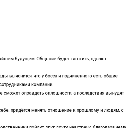
жайшем будущем. Общение будет тяготить, однако
еды выяснится, что у босса и подчинённого есть общие
 сотрудниками компании.
е сможет оправдать оплошности, а последствия вынудят
 себе, придётся менять отношение к прошлому и людям, с
одственники пойдут друг другу навстречу, благодаря чему