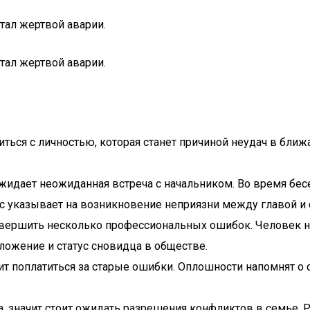
тал жертвой аварии.
тал жертвой аварии.
титься с личностью, которая станет причиной неудач в бли
ожидает неожиданная встреча с начальником. Во время бес
пес указывает на возникновение неприязни между главой и
овершить несколько профессиональных ошибок. Человек н
ложение и статус сновидца в обществе.
чит поплатиться за старые ошибки. Оплошности напомнят о
а, значит стоит ожидать разрешения конфликтов в семье. Р