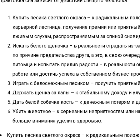
Трактовка сна зависит от действий спящего человека:
Купить песика светлого окраса – к радикальным по
карьерной лестнице, получение премии или приятный
лживым слухам, распространяемым за спиной снови
Искать белого щеночка – в реальности страдать из-
по причине предательства друга, а это, в свою очере
питомца и испытать прилив радости – в реальности
работе или достичь успеха в собственном бизнес-про
Играть с белоснежным песиком – получить приятный 
Держать щенка за лапы – к стабильному доходу и у
Дать белой собачке кость – к денежным потерям и 
Убить животное – к серьезным неприятностям или н
больше внимания уделить здоровью.
Купить песика светлого окраса – к радикальным поло