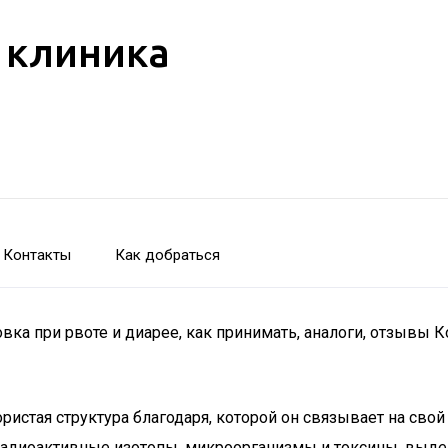
 клиника
Контакты
Как добраться
вка при рвоте и диарее, как принимать, аналоги, отзывы 
ористая структура благодаря, которой он связывает на св
 радиоактивные изотопы, микроорганизмы и токсины, выде