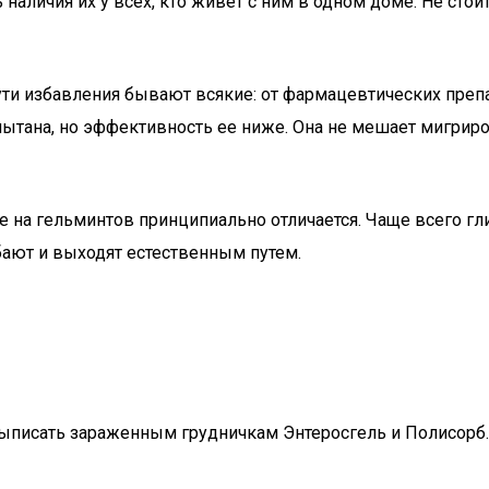
аличия их у всех, кто живет с ним в одном доме. Не стоит
ути избавления бывают всякие: от фармацевтических пре
пытана, но эффективность ее ниже. Она не мешает мигрир
 на гельминтов принципиально отличается. Чаще всего глис
бают и выходят естественным путем.
ыписать зараженным грудничкам Энтеросгель и Полисорб.