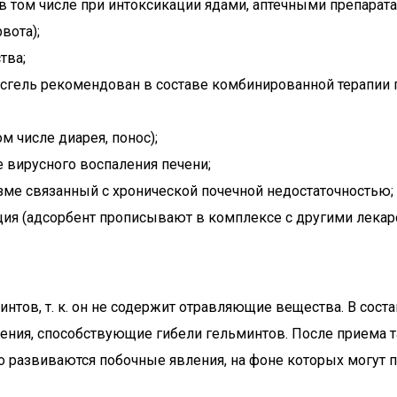
, в том числе при интоксикации ядами, аптечными препара
вота);
тва;
сгель рекомендован в составе комбинированной терапии 
м числе диарея, понос);
 вирусного воспаления печени;
ме связанный с хронической почечной недостаточностью;
ация (адсорбент прописывают в комплексе с другими лекар
нтов, т. к. он не содержит отравляющие вещества. В сост
нения, способствующие гибели гельминтов. После приема т
о развиваются побочные явления, на фоне которых могут п