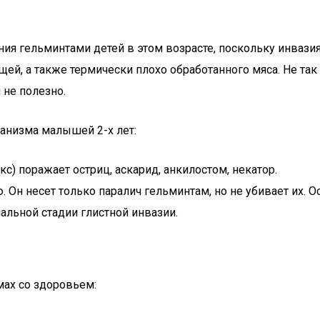
ния гельминтами детей в этом возрасте, поскольку инваз
й, а также термически плохо обработанного мяса. Не так
 не полезно.
анизма малышей 2-х лет:
с) поражает остриц, аскарид, анкилостом, некатор.
 Он несет только паралич гельминтам, но не убивает их. О
альной стадии глистной инвазии.
ах со здоровьем: