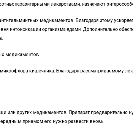
противопаразитарными лекарствами, назначают энтеросорб
антигельминтных медикаментов. Благодаря этому ускоряе
уровня интоксикации организма ядами. Дополнительно обе
в.
ых медикаментов.
я микрофлора кишечника. Благодаря рассматриваемому лек
пищи или других медикаментов. Препарат предварительно н
чередным приемом его нужно развести вновь.