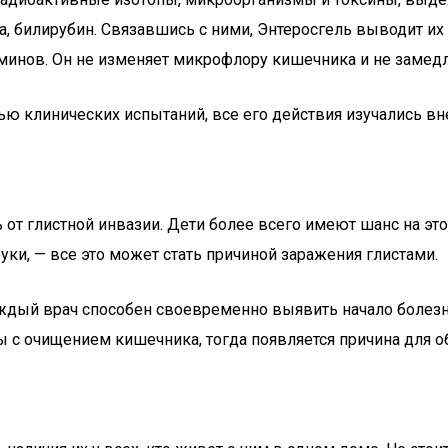
а, билирубин. Связавшись с ними, Энтеросгель выводит их
минов. Он не изменяет микрофлору кишечника и не замедл
ю клинических испытаний, все его действия изучались вн
ь от глистной инвазии. Дети более всего имеют шанс на эт
уки, — все это может стать причиной заражения глистами.
ждый врач способен своевременно выявить начало болезни.
мы с очищением кишечника, тогда появляется причина для 