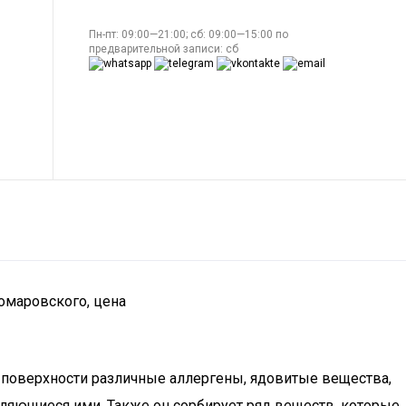
Пн-пт: 09:00—21:00; сб: 09:00—15:00 по
предварительной записи: сб
Комаровского, цена
ой поверхности различные аллергены, ядовитые вещества,
ляющиеся ими. Также он сорбирует ряд веществ, которые