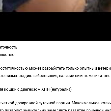
аточность
очностью
остаточностью может разработать только опытный ветери
рганизма, стадию заболевания, наличие симптоматики, вес
 кошки с диагнозом ХПН (натуралка):
четкой дозировкой суточной порции. Максимальное количес
о позволит значительно замедлить развитие почечной нед