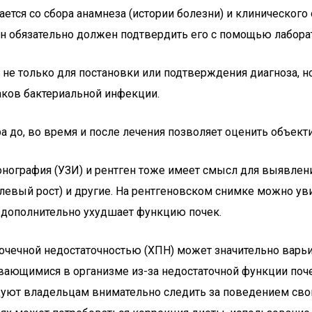
ается со сбора анамнеза (истории болезни) и клиническог
он обязательно должен подтвердить его с помощью лабора
 не только для постановки или подтверждения диагноза, 
аков бактериальной инфекции.
а до, во время и после лечения позволяет оценить объект
онография (УЗИ) и рентген тоже имеет смысл для выявлен
олевый рост) и другие. На рентгеновском снимке можно у
о дополнительно ухудшает функцию почек.
 почечной недостаточностью (ХПН) может значительно варь
ливающимися в организме из-за недостаточной функции поч
уют владельцам внимательно следить за поведением сво