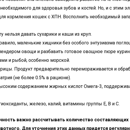
еобходимого для здоровья зубов и костей. Но, и с этим э
для кормления кошек с ХПН. Восполнить необходимый зап
 нельзя давать сухарики и каши из круп.
равило, маленькие хищники без особого энтузиазма погло
блендером овощи и разбавить готовое овощное пюре курин
ми и рыбой, особенно морской.
урицы. Продукт предварительно перемораживается и обраб
трия (не более 0.5% в рационе).
высоким содержанием жирных кислот Омега-3, поддержи
ксиданты, железо, калий, витамины группы Е, В и С.
чность важно рассчитывать количество составляющих 
ивотного. Для уточнения этих данных придется регуляр