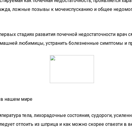
тируемая как почечная недостаточность, проявляется ха
 жажда, ложные позывы к мочеиспусканию и общее недомог
 первых стадиях развития почечной недостаточности врач
машней любимицы, устранить болезненные симптомы и пр
 в нашем мире
ература тела, лихорадочные состояния, судороги, усиленна
едует отпоить из шприца и как можно скорее отвезти в ве